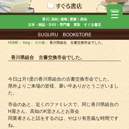
menu
香川│高松│徳島│愛媛｜高知
古本・雑誌・DVD・専門書 買取 すぐる書店
SUGURU BOOKSTORE
HOME
blog
その他
香川県組合 古書交換市会でした。
香川県組合 古書交換市会でした。
今日は月1度の香川県組合の古書交換市会でした。
県外よりご来場の皆様、暑い中ありがとうございまし
た。
市会のあと、近くのファミレスで、同じ香川県組合の
H屋さん、高知のK堂さんとお茶会
同業者さんと話をするのは、やはり有意義な時間です
ね。