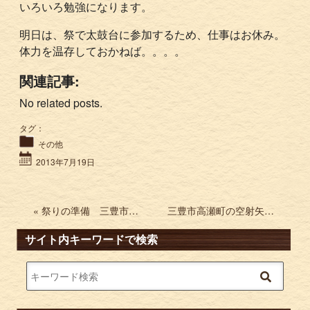
いろいろ勉強になります。
明日は、祭で太鼓台に参加するため、仕事はお休み。
体力を温存しておかねば。。。。
関連記事:
No related posts.
タグ：
その他
2013年7月19日
« 祭りの準備 三豊市高瀬町 空射矢まつりに「眉山太鼓台」が出ます。
三豊市高瀬町の空射矢GIONフェスティバルに「眉山太鼓台」参加 »
サイト内キーワードで検索