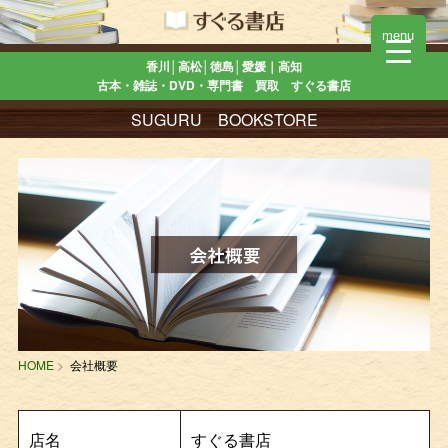
menu
香川│高松│徳島│愛媛｜高知
古本・雑誌・DVD・専門書 買取 すぐる書店
SUGURU BOOKSTORE
HOME
会社概要
店名
すぐる書店