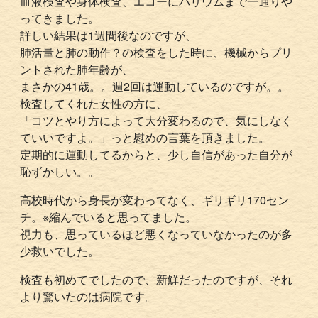
血液検査や身体検査、エコーにバリウムまで一通りや
ってきました。
詳しい結果は1週間後なのですが、
肺活量と肺の動作？の検査をした時に、機械からプリ
ントされた肺年齢が、
まさかの41歳。。週2回は運動しているのですが。。
検査してくれた女性の方に、
「コツとやり方によって大分変わるので、気にしなく
ていいですよ。」っと慰めの言葉を頂きました。
定期的に運動してるからと、少し自信があった自分が
恥ずかしい。。
高校時代から身長が変わってなく、ギリギリ170セン
チ。※縮んでいると思ってました。
視力も、思っているほど悪くなっていなかったのが多
少救いでした。
検査も初めてでしたので、新鮮だったのですが、それ
より驚いたのは病院です。