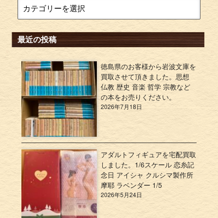
最近の投稿
徳島県のお客様から岩波文庫を
買取させて頂きました。思想
仏教 歴史 音楽 哲学 宗教など
の本をお売りください。
2026年7月18日
アダルトフィギュアを宅配買取
しました。1/6スケール 恋糸記
念日 アイシャ クルシマ製作所
摩耶 ラベンダー 1/5
2026年5月24日