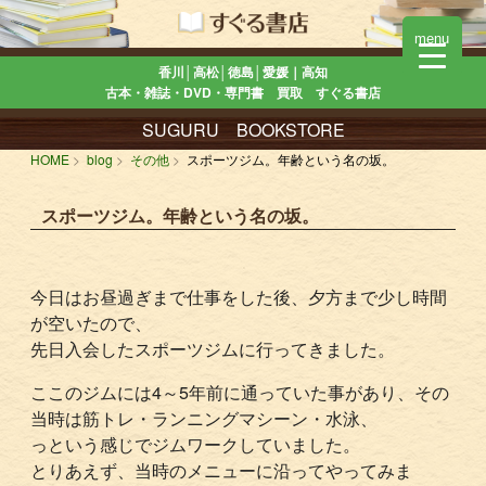
menu
香川│高松│徳島│愛媛｜高知
古本・雑誌・DVD・専門書 買取 すぐる書店
SUGURU BOOKSTORE
HOME
blog
その他
スポーツジム。年齢という名の坂。
スポーツジム。年齢という名の坂。
今日はお昼過ぎまで仕事をした後、夕方まで少し時間
が空いたので、
先日入会したスポーツジムに行ってきました。
ここのジムには4～5年前に通っていた事があり、その
当時は筋トレ・ランニングマシーン・水泳、
っという感じでジムワークしていました。
とりあえず、当時のメニューに沿ってやってみま