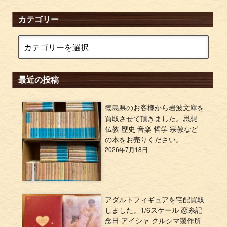
カテゴリー
最近の投稿
徳島県のお客様から岩波文庫を
買取させて頂きました。思想
仏教 歴史 音楽 哲学 宗教など
の本をお売りください。
2026年7月18日
アダルトフィギュアを宅配買取
しました。1/6スケール 恋糸記
念日 アイシャ クルシマ製作所