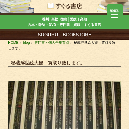
menu
香川│高松│徳島│愛媛｜高知
古本・雑誌・DVD・専門書 買取 すぐる書店
SUGURU BOOKSTORE
HOME
blog
専門書・個人全集買取
秘蔵浮世絵大観 買取り致
します。
秘蔵浮世絵大観 買取り致します。