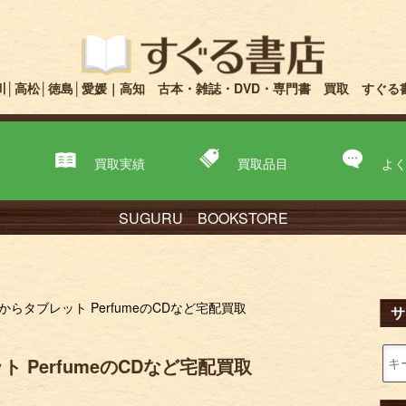
川│高松│徳島│愛媛｜高知 古本・雑誌・DVD・専門書 買取 すぐる
取
買取実績
買取品目
よ
SUGURU BOOKSTORE
らタブレット PerfumeのCDなど宅配買取
サ
 PerfumeのCDなど宅配買取