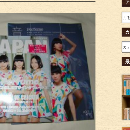
ア
カ
最