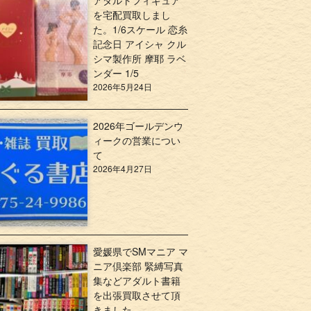
アダルトフィギュア
を宅配買取しまし
た。1/6スケール 恋糸
記念日 アイシャ クル
シマ製作所 摩耶 ラベ
ンダー 1/5
2026年5月24日
2026年ゴールデンウ
ィークの営業につい
て
2026年4月27日
愛媛県でSMマニア マ
ニア倶楽部 緊縛写真
集などアダルト書籍
を出張買取させて頂
きました。