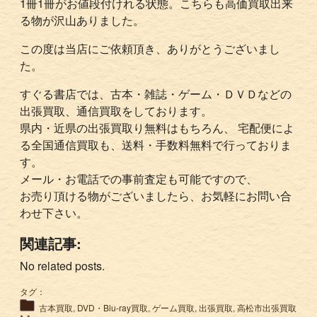
1冊1冊がお値段付けれる状態。こちらも高価買取出来
る物が沢山ありました。
この度は当店にご依頼頂き、ありがとうございまし
た。
すぐる書店では、古本・雑誌・ゲーム・ＤＶＤなどの
出張買取、通信買取をしております。
県内・近県の出張買取り無料はもちろん、 宅配便によ
る全国通信買取も、送料・手数料無料で行っておりま
す。
メール・お電話での事前査定も可能ですので、
お売り頂ける物がございましたら、お気軽にお問い合
わせ下さい。
関連記事:
No related posts.
タグ：
古本買取
,
DVD・Blu-ray買取
,
ゲーム買取
,
出張買取
,
高松市出張買取