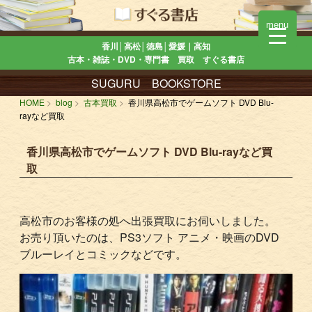
menu
香川│高松│徳島│愛媛｜高知
古本・雑誌・DVD・専門書 買取 すぐる書店
SUGURU BOOKSTORE
HOME
blog
古本買取
香川県高松市でゲームソフト DVD Blu-
rayなど買取
香川県高松市でゲームソフト DVD Blu-rayなど買
取
高松市のお客様の処へ出張買取にお伺いしました。
お売り頂いたのは、PS3ソフト アニメ・映画のDVD
ブルーレイとコミックなどです。