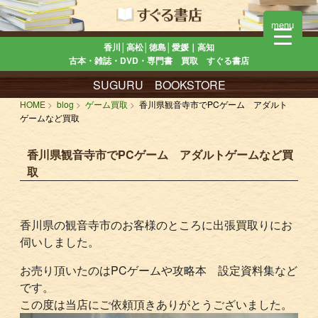
menu
香川│高松│徳島│愛媛｜高知
古本・雑誌・DVD・専門書 買取 すぐる書店
SUGURU BOOKSTORE
HOME
blog
ゲーム買取
香川県観音寺市でPCゲーム アダルト
ゲームなど買取
香川県観音寺市でPCゲーム アダルトゲームなど買
取
香川県の観音寺市のお客様のところに出張買取りにお
伺いしました。
お売り頂いたのはPCゲームや攻略本 設定資料集など
です。
この度は当店にご依頼頂きありがとうございました。