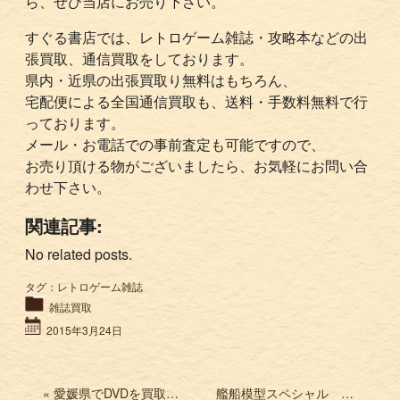
ら、ぜひ当店にお売り下さい。
すぐる書店では、レトロゲーム雑誌・攻略本などの出
張買取、通信買取をしております。
県内・近県の出張買取り無料はもちろん、
宅配便による全国通信買取も、送料・手数料無料で行
っております。
メール・お電話での事前査定も可能ですので、
お売り頂ける物がございましたら、お気軽にお問い合
わせ下さい。
関連記事:
No related posts.
タグ：
レトロゲーム雑誌
雑誌買取
2015年3月24日
« 愛媛県でDVDを買取 F1や音楽DVD スマートウォッチ 絶版漫画など
艦船模型スペシャル ネイビーヤード ミリタリークラシックスなど買取 »