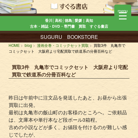
menu
香川│高松│徳島│愛媛｜高知
古本・雑誌・DVD・専門書 買取 すぐる書店
SUGURU BOOKSTORE
HOME
blog
漫画全巻・コミックセット買取
買取3件 丸亀市で
コミックセット 大阪府より宅配買取で鉄道系の分冊百科など
買取3件 丸亀市でコミックセット 大阪府より宅配
買取で鉄道系の分冊百科など
昨日は午前中に注文品を発送したあと、お昼から出張
買取に出発。
最初は丸亀市の飯山町のお客様のところへ。ご依頼品
は、文庫本や単行本など段ボール3箱程。
古めの小説などが多く、お値段を付けるのが難しい感
じでしたが、