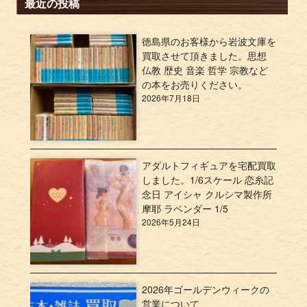
最近の投稿
徳島県のお客様から岩波文庫を
買取させて頂きました。思想
仏教 歴史 音楽 哲学 宗教など
の本をお売りください。
2026年7月18日
アダルトフィギュアを宅配買取
しました。1/6スケール 恋糸記
念日 アイシャ クルシマ製作所
摩耶 ラベンダー 1/5
2026年5月24日
2026年ゴールデンウィークの
営業について