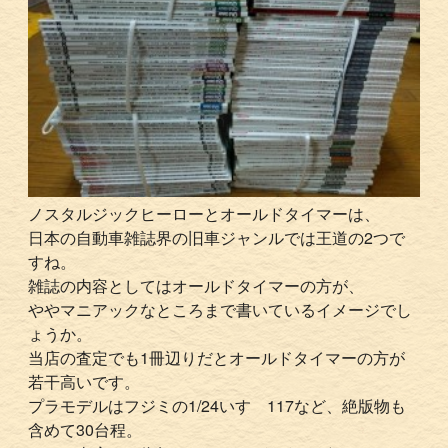
ノスタルジックヒーローとオールドタイマーは、
日本の自動車雑誌界の旧車ジャンルでは王道の2つで
すね。
雑誌の内容としてはオールドタイマーの方が、
ややマニアックなところまで書いているイメージでし
ょうか。
当店の査定でも1冊辺りだとオールドタイマーの方が
若干高いです。
プラモデルはフジミの1/24いすゞ117など、絶版物も
含めて30台程。