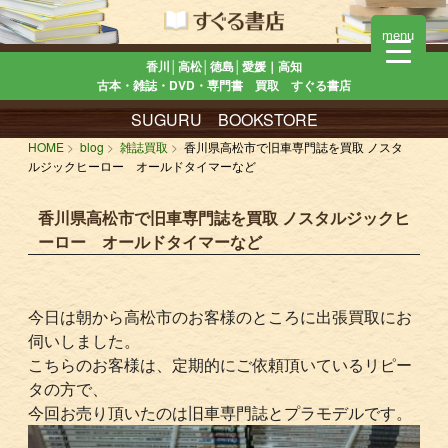
menu
香川│高松│徳島│愛媛｜高知
古本・雑誌・DVD・専門書 買取 すぐる書店
SUGURU BOOKSTORE
HOME
blog
雑誌買取
香川県高松市で旧車専門誌を買取 ノスタ
ルジックヒーロー オールドタイマーなど
香川県高松市で旧車専門誌を買取 ノスタルジックヒ
ーロー オールドタイマーなど
今日は朝から高松市のお客様のところに出張買取にお
伺いしました。
こちらのお客様は、定期的にご依頼頂いているリピー
タの方で、
今回お売り頂いたのは旧車専門誌とプラモデルです。