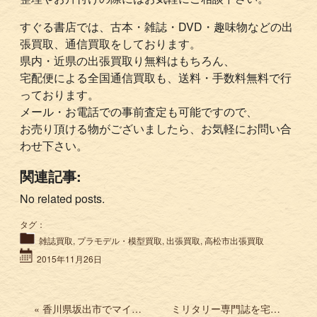
すぐる書店では、古本・雑誌・DVD・趣味物などの出
張買取、通信買取をしております。
県内・近県の出張買取り無料はもちろん、
宅配便による全国通信買取も、送料・手数料無料で行
っております。
メール・お電話での事前査定も可能ですので、
お売り頂ける物がございましたら、お気軽にお問い合
わせ下さい。
関連記事:
No related posts.
タグ：
雑誌買取
,
プラモデル・模型買取
,
出張買取
,
高松市出張買取
2015年11月26日
« 香川県坂出市でマイコンBASICマガジンなどを買取
ミリタリー専門誌を宅配買取 ウォーマシンレポート 月刊PANZERなど »