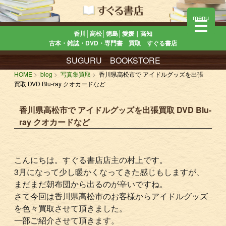
menu
香川│高松│徳島│愛媛｜高知
古本・雑誌・DVD・専門書 買取 すぐる書店
SUGURU BOOKSTORE
HOME
blog
写真集買取
香川県高松市で アイドルグッズを出張
買取 DVD Blu-ray クオカードなど
香川県高松市で アイドルグッズを出張買取 DVD Blu-
ray クオカードなど
こんにちは。すぐる書店店主の村上です。
3月になって少し暖かくなってきた感じもしますが、
まだまだ朝布団から出るのが辛いですね。
さて今回は香川県高松市のお客様からアイドルグッズ
を色々買取させて頂きました。
一部ご紹介させて頂きます。