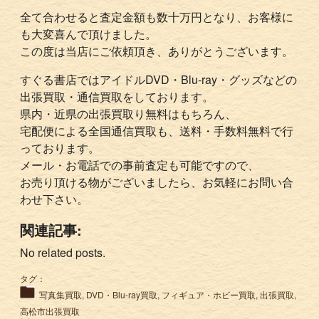
全て合わせると査定金額も数十万円となり、お客様に
も大変喜んで頂けました。
この度は当店にご依頼頂き、ありがとうございます。
すぐる書店ではアイドルDVD・Blu-ray・グッズなどの
出張買取・通信買取をしております。
県内・近県の出張買取り無料はもちろん、
宅配便による全国通信買取も、送料・手数料無料で行
っております。
メール・お電話での事前査定も可能ですので、
お売り頂ける物がございましたら、お気軽にお問い合
わせ下さい。
関連記事:
No related posts.
タグ：
写真集買取
,
DVD・Blu-ray買取
,
フィギュア・ホビー買取
,
出張買取
,
高松市出張買取