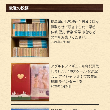
最近の投稿
徳島県のお客様から岩波文庫を
買取させて頂きました。思想
仏教 歴史 音楽 哲学 宗教など
の本をお売りください。
2026年7月18日
アダルトフィギュアを宅配買取
しました。1/6スケール 恋糸記
念日 アイシャ クルシマ製作所
摩耶 ラベンダー 1/5
2026年5月24日