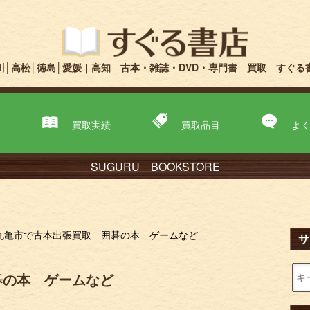
川│高松│徳島│愛媛｜高知 古本・雑誌・DVD・専門書 買取 すぐる
取
買取実績
買取品目
よ
SUGURU BOOKSTORE
丸亀市で古本出張買取 囲碁の本 ゲームなど
サ
碁の本 ゲームなど