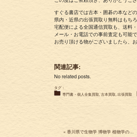
すぐる書店では古本・囲碁の本など
県内・近県の出張買取り無料はもち
宅配便による全国通信買取も、送料
メール・お電話での事前査定も可能
お売り頂ける物がございましたら、
関連記事:
No related posts.
タグ：
専門書・個人全集買取
,
古本買取
,
出張買取
« 香川県で生物学 博物学 植物学の本を出張買取 南方熊楠全集など