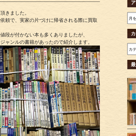
ア
。
て頂きました。
ご依頼で、実家の片づけに帰省される際に買取
カ
お値段が付かない本も多くありましたが、
るジャンルの書籍があったので紹介します。
最