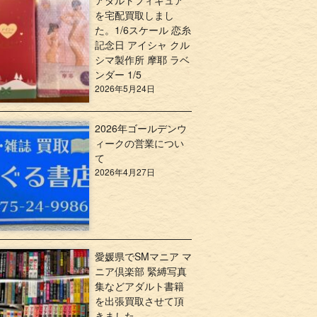
アダルトフィギュア
を宅配買取しまし
た。1/6スケール 恋糸
記念日 アイシャ クル
シマ製作所 摩耶 ラベ
ンダー 1/5
2026年5月24日
2026年ゴールデンウ
ィークの営業につい
て
2026年4月27日
愛媛県でSMマニア マ
ニア倶楽部 緊縛写真
集などアダルト書籍
を出張買取させて頂
きました。