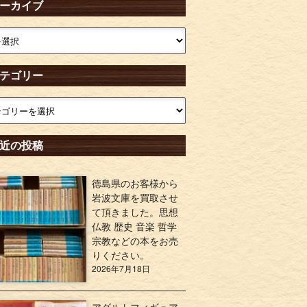
ーカイブ
テゴリー
近の投稿
徳島県のお客様から
岩波文庫を買取させ
て頂きました。思想
仏教 歴史 音楽 哲学
宗教などの本をお売
りください。
2026年7月18日