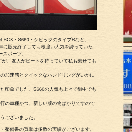
N-BOX・S660・シビックのタイプRなど。
96年に販売終了しても根強い人気を誇っていた
ースポーツ。
ですが、友人がビートを持っていて私も乗せても
ブの加速感とクイックなハンドリングがいかに
た印象でした。S660の人気も上々で街中でも
現行の車種かつ、新しい版の物ばかりですので
とうございました。
ル・整備書の買取は多数の実績がございます。