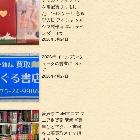
アダルトフィギュア
を宅配買取しまし
た。1/6スケール 恋糸
記念日 アイシャ クル
シマ製作所 摩耶 ラベ
ンダー 1/5
2026年5月24日
2026年ゴールデンウ
ィークの営業につい
て
2026年4月27日
愛媛県でSMマニア マ
ニア倶楽部 緊縛写真
集などアダルト書籍
を出張買取させて頂
きました。