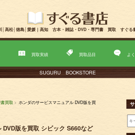
川│高松│徳島│愛媛｜高知 古本・雑誌・DVD・専門書 買取 すぐる
取
買取実績
買取品目
よ
SUGURU BOOKSTORE
理書買取
ホンダのサービスマニュアル DVD版を買
サ
DVD版を買取 シビック S660など