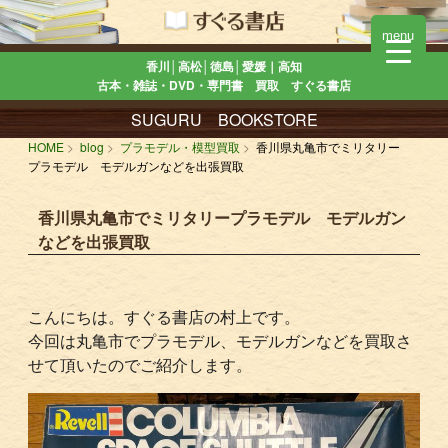
menu
香川│高松│徳島│愛媛｜高知
古本・雑誌・DVD・専門書 買取 すぐる書店
SUGURU BOOKSTORE
HOME
blog
プラモデル・模型買取
香川県丸亀市でミリタリー
プラモデル モデルガンなどを出張買取
香川県丸亀市でミリタリープラモデル モデルガン
などを出張買取
こんにちは。すぐる書店の村上です。
今回は丸亀市でプラモデル、モデルガンなどを買取さ
せて頂いたのでご紹介します。