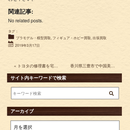
関連記事:
No related posts.
タグ：
プラモデル・模型買取
,
フィギュア・ホビー買取
,
出張買取
2019年3月17日
« トヨタの修理書を宅配買取 旧車 サービスマニュアル AE86 カローラ スプリンター
香川県三豊市で中国美術・芸術・書道関係の本などを出張買取 石濤 黄山八勝画冊 »
サイト内キーワードで検索
アーカイブ