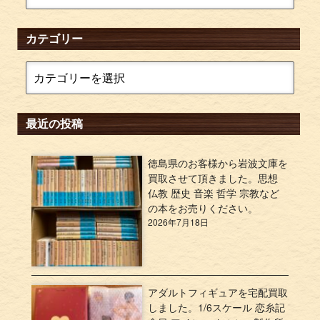
カテゴリー
最近の投稿
徳島県のお客様から岩波文庫を
買取させて頂きました。思想
仏教 歴史 音楽 哲学 宗教など
の本をお売りください。
2026年7月18日
アダルトフィギュアを宅配買取
しました。1/6スケール 恋糸記