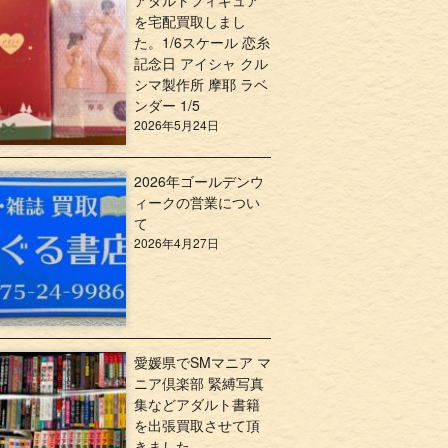
アダルトフィギュア
を宅配買取しまし
た。1/6スケール 恋糸
記念日 アイシャ クル
シマ製作所 摩耶 ラベ
ンダー 1/5
2026年5月24日
2026年ゴールデンウ
ィークの営業につい
て
2026年4月27日
愛媛県でSMマニア マ
ニア倶楽部 緊縛写真
集などアダルト書籍
を出張買取させて頂
きました。