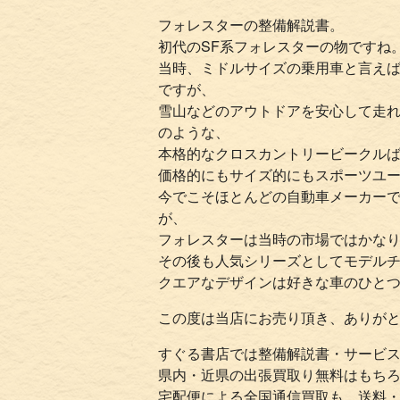
フォレスターの整備解説書。
初代のSF系フォレスターの物ですね
当時、ミドルサイズの乗用車と言え
ですが、
雪山などのアウトドアを安心して走
のような、
本格的なクロスカントリービークル
価格的にもサイズ的にもスポーツユ
今でこそほとんどの自動車メーカーで
が、
フォレスターは当時の市場ではかな
その後も人気シリーズとしてモデル
クエアなデザインは好きな車のひと
この度は当店にお売り頂き、ありが
すぐる書店では整備解説書・サービ
県内・近県の出張買取り無料はもち
宅配便による全国通信買取も、送料