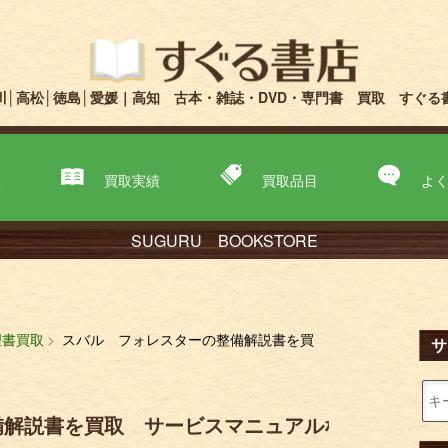
川│高松│徳島│愛媛｜高知 古本・雑誌・DVD・専門書 買取 すぐる
取
買取実績
買取品目
よ
SUGURU BOOKSTORE
理書買取
スバル フォレスターの整備解説書を買
サ
備解説書を買取 サービスマニュアルな