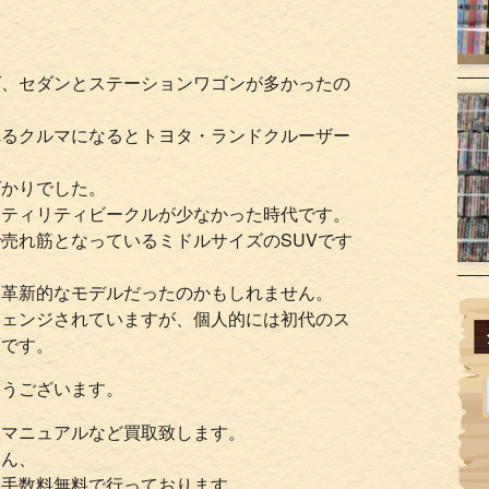
。
ば、セダンとステーションワゴンが多かったの
れるクルマになるとトヨタ・ランドクルーザー
ばかりでした。
ーティリティビークルが少なかった時代です。
売れ筋となっているミドルサイズのSUVです
り革新的なモデルだったのかもしれません。
チェンジされていますが、個人的には初代のス
つです。
とうございます。
スマニュアルなど買取致します。
ろん、
・手数料無料で行っております。