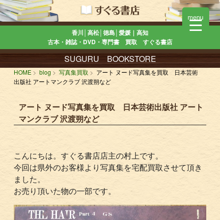
menu
香川│高松│徳島│愛媛｜高知
古本・雑誌・DVD・専門書 買取 すぐる書店
SUGURU BOOKSTORE
HOME
blog
写真集買取
アート ヌード写真集を買取 日本芸術
出版社 アートマンクラブ 沢渡朔など
アート ヌード写真集を買取 日本芸術出版社 アート
マンクラブ 沢渡朔など
こんにちは。すぐる書店店主の村上です。
今回は県外のお客様より写真集を宅配買取させて頂き
ました。
お売り頂いた物の一部です。