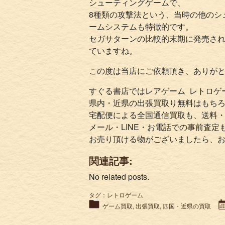
シューティングゲームで、
8種類の攻撃法という、当時の他のシ
ームシステムも特徴的です。
セガサターンの比較的末期に発売さ
ていますね。
この度は当店にご依頼頂き、ありが
すぐる書店ではレアゲーム レトロゲ
県内・近県の出張買取り無料はもち
宅配便による全国通信買取も、送料
メール・LINE・お電話での事前査定
お売り頂ける物がございましたら、
関連記事:
No related posts.
タグ：
レトロゲーム
ゲーム買取
,
出張買取
,
四国・近県の買取