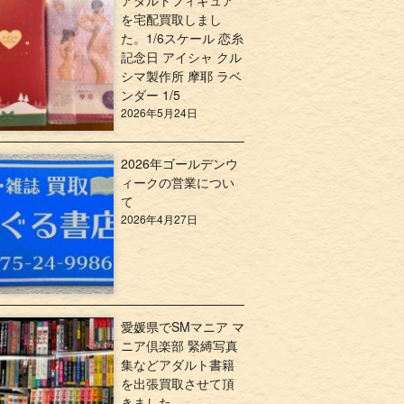
アダルトフィギュア
を宅配買取しまし
た。1/6スケール 恋糸
記念日 アイシャ クル
シマ製作所 摩耶 ラベ
ンダー 1/5
2026年5月24日
2026年ゴールデンウ
ィークの営業につい
て
2026年4月27日
愛媛県でSMマニア マ
ニア倶楽部 緊縛写真
集などアダルト書籍
を出張買取させて頂
きました。