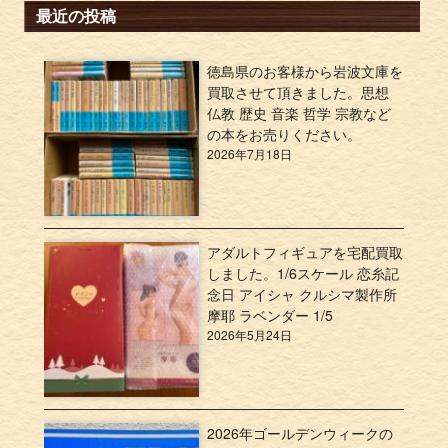
最近の投稿
徳島県のお客様から岩波文庫を
買取させて頂きました。思想
仏教 歴史 音楽 哲学 宗教など
の本をお売りください。
2026年7月18日
アダルトフィギュアを宅配買取
しました。1/6スケール 恋糸記
念日 アイシャ クルシマ製作所
摩耶 ラベンダー 1/5
2026年5月24日
2026年ゴールデンウィークの