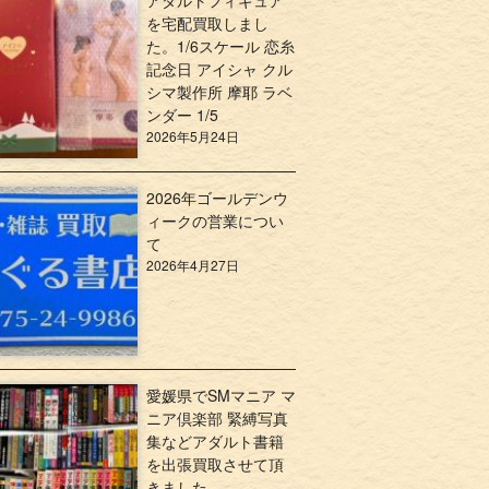
アダルトフィギュア
を宅配買取しまし
た。1/6スケール 恋糸
記念日 アイシャ クル
シマ製作所 摩耶 ラベ
ンダー 1/5
2026年5月24日
2026年ゴールデンウ
ィークの営業につい
て
2026年4月27日
愛媛県でSMマニア マ
ニア倶楽部 緊縛写真
集などアダルト書籍
を出張買取させて頂
きました。