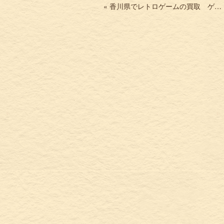
« 香川県でレトロゲームの買取 ゲームボーイアドバンス トルネコの大冒険 ハドソンベストコレクションなど