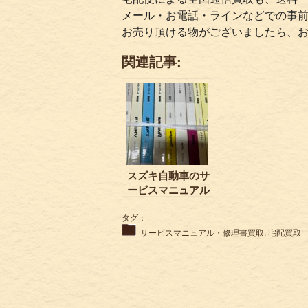
メール・お電話・ラインなどでの事
お売り頂ける物がございましたら、
関連記事:
スズキ自動車のサ
ービスマニュアル
を宅配買取
タグ：
EVERY ジムニー
アルト ワゴンRな
サービスマニュアル・修理書買取
,
宅配買取
ど