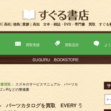
川│高松│徳島│愛媛｜高知 古本・雑誌・DVD・専門書 買取 すぐる
取
買取実績
買取品目
よ
SUGURU BOOKSTORE
理書買取
スズキのサービスマニュアル パーツカ
サ
ワゴンRなどの整備書
 パーツカタログを買取 EVERY ラ