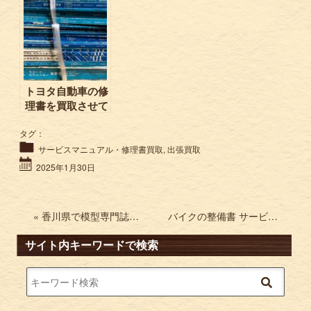
トヨタ自動車の修
理書を買取させて
頂きました。
タグ：
AE85 AE86 旧車
の整備書お売り下
サービスマニュアル・修理書買取
,
出張買取
さい。
2025年1月30日
« 香川県で模型専門誌やMGのガンプラを買取 プラモデルや模型雑誌などお売り下さい。
バイクの整備書 サービスマニュアルを買取させて頂きました。 スズキ ボルティー イナズマ1200など »
サイト内キーワードで検索