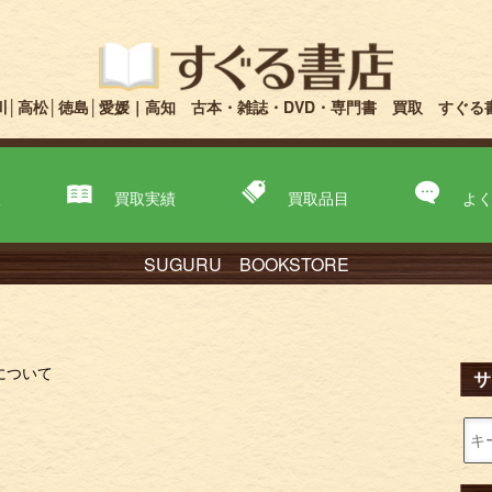
川│高松│徳島│愛媛｜高知 古本・雑誌・DVD・専門書 買取 すぐる
取
買取実績
買取品目
よ
SUGURU BOOKSTORE
について
サ