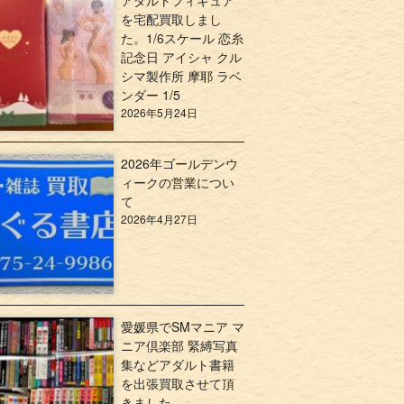
アダルトフィギュア
を宅配買取しまし
た。1/6スケール 恋糸
記念日 アイシャ クル
シマ製作所 摩耶 ラベ
ンダー 1/5
2026年5月24日
2026年ゴールデンウ
ィークの営業につい
て
2026年4月27日
愛媛県でSMマニア マ
ニア倶楽部 緊縛写真
集などアダルト書籍
を出張買取させて頂
きました。