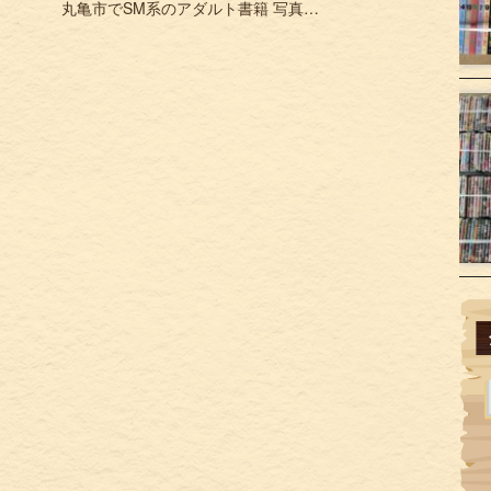
丸亀市でSM系のアダルト書籍 写真集を買取 SM関連の本をお売り下さい。 »