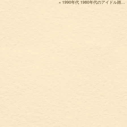
« 1990年代 1980年代のアイドル雑誌を買取 BOMB! DUNK GORO スコラなどお売り下さい。