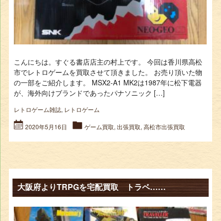
こんにちは。すぐる書店店主の村上です。 今回は香川県高松
市でレトロゲームを買取させて頂きました。 お売り頂いた物
の一部をご紹介します。 MSX2-A1 MK2は1987年に松下電器
が、海外向けブランドであったパナソニック […]
レトロゲーム雑誌
,
レトロゲーム
2020年5月16日
ゲーム買取
,
出張買取
,
高松市出張買取
大阪府よりTRPGを宅配買取 トラベ……