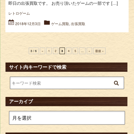
即日の出張買取です。 お売り頂いたゲームの一部です […]
レトロゲーム
2018年12月3日
ゲーム買取
,
出張買取
3 / 6
«
1
2
3
4
5
...
»
最後 »
サイト内キーワードで検索
アーカイブ