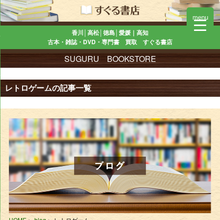
menu
香川│高松│徳島│愛媛｜高知
古本・雑誌・DVD・専門書 買取 すぐる書店
SUGURU BOOKSTORE
レトロゲームの記事一覧
HOME
blog
レトロゲーム