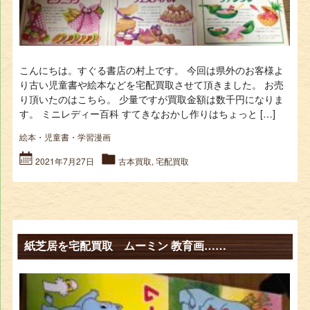
こんにちは。すぐる書店の村上です。 今回は県外のお客様よ
り古い児童書や絵本などを宅配買取させて頂きました。 お売
り頂いたのはこちら。 少量ですが買取金額は数千円になりま
す。 ミニレディー百科 すてきなおかし作りはちょっと […]
絵本・児童書・学習漫画
2021年7月27日
古本買取
,
宅配買取
紙芝居を宅配買取 ムーミン 教育画……