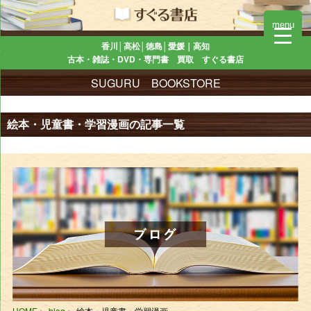
menu
香川│高松│徳島│愛媛｜高知
古本・雑誌・DVD・専門書 買取 すぐる書店
SUGURU BOOKSTORE
絵本・児童書・学習漫画の記事一覧
HOME
blog
絵本・児童書・学習漫画