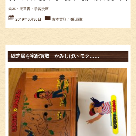
絵本・児童書・学習漫画
2019年6月30日
古本買取
,
宅配買取
紙芝居を宅配買取 かみしばい モク……