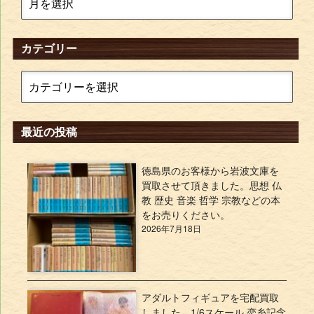
カテゴリー
最近の投稿
徳島県のお客様から岩波文庫を
買取させて頂きました。思想 仏
教 歴史 音楽 哲学 宗教などの本
をお売りください。
2026年7月18日
アダルトフィギュアを宅配買取
しました。1/6スケール 恋糸記念