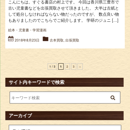
こんにちは。すぐる書店の村上です。 今回は香川県三豊市で
古い児童書などを出張買取させて頂きました。 大半は古紙と
して処分しなければならない物だったのですが、 数点良い物
もありましたのでこちらでご紹介します。 学研のジュニ […]
絵本・児童書・学習漫画
2018年8月23日
古本買取
,
出張買取
1 / 3
1
2
3
»
サイト内キーワードで検索
アーカイブ