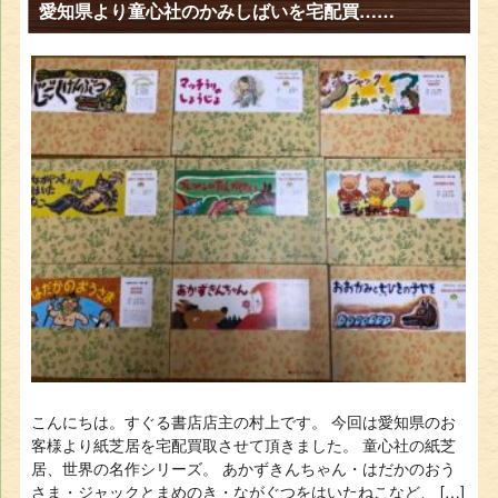
愛知県より童心社のかみしばいを宅配買……
こんにちは。すぐる書店店主の村上です。 今回は愛知県のお
客様より紙芝居を宅配買取させて頂きました。 童心社の紙芝
居、世界の名作シリーズ。 あかずきんちゃん・はだかのおう
さま・ジャックとまめのき・ながぐつをはいたねこなど、 […]