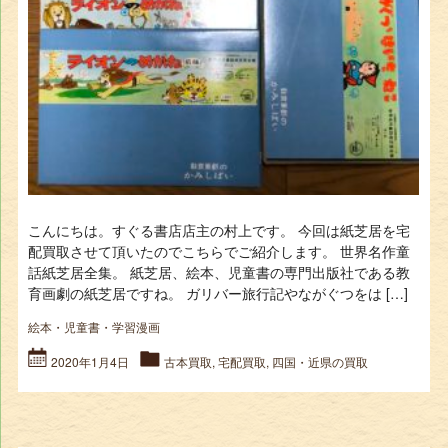
こんにちは。すぐる書店店主の村上です。 今回は紙芝居を宅
配買取させて頂いたのでこちらでご紹介します。 世界名作童
話紙芝居全集。 紙芝居、絵本、児童書の専門出版社である教
育画劇の紙芝居ですね。 ガリバー旅行記やながぐつをは […]
絵本・児童書・学習漫画
2020年1月4日
古本買取
,
宅配買取
,
四国・近県の買取