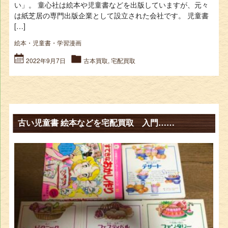
い」。 童心社は絵本や児童書などを出版していますが、元々
は紙芝居の専門出版企業として設立された会社です。 児童書
[…]
絵本・児童書・学習漫画
2022年9月7日
古本買取
,
宅配買取
古い児童書 絵本などを宅配買取 入門……