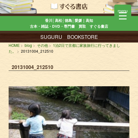
menu
香川│高松│徳島│愛媛｜高知
古本・雑誌・DVD・専門書 買取 すぐる書店
SUGURU BOOKSTORE
HOME
blog
その他
1泊2日で京都に家族旅行に行ってきまし
た。
20131004_212510
20131004_212510