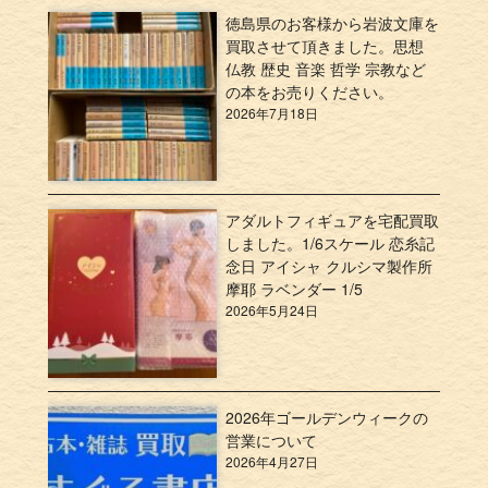
徳島県のお客様から岩波文庫を
買取させて頂きました。思想
仏教 歴史 音楽 哲学 宗教など
の本をお売りください。
2026年7月18日
アダルトフィギュアを宅配買取
しました。1/6スケール 恋糸記
念日 アイシャ クルシマ製作所
摩耶 ラベンダー 1/5
2026年5月24日
2026年ゴールデンウィークの
営業について
2026年4月27日