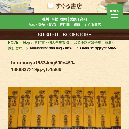
menu
香川│高松│徳島│愛媛｜高知
古本・雑誌・DVD・専門書 買取 すぐる書店
SUGURU BOOKSTORE
HOME
blog
専門書・個人全集買取
武者小路実篤全集 買取り
致します。
huruhonya1983-img600x450-1386837219jqzyfv15865
huruhonya1983-img600x450-
1386837219jqzyfv15865