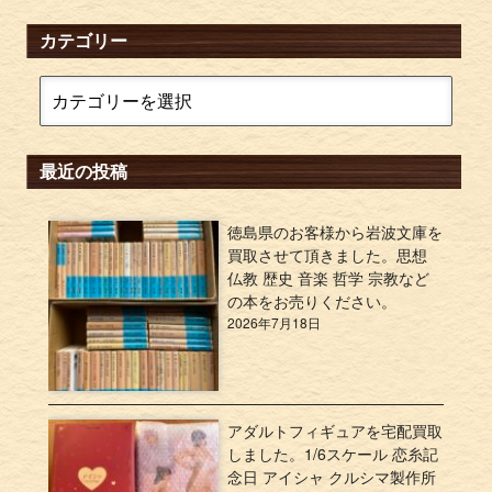
カテゴリー
最近の投稿
徳島県のお客様から岩波文庫を
買取させて頂きました。思想
仏教 歴史 音楽 哲学 宗教など
の本をお売りください。
2026年7月18日
アダルトフィギュアを宅配買取
しました。1/6スケール 恋糸記
念日 アイシャ クルシマ製作所