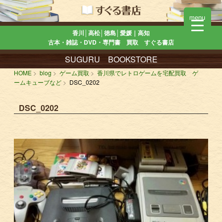
menu
香川│高松│徳島│愛媛｜高知
古本・雑誌・DVD・専門書 買取 すぐる書店
SUGURU BOOKSTORE
HOME
blog
ゲーム買取
香川県でレトロゲームを宅配買取 ゲ
ームキューブなど
DSC_0202
DSC_0202