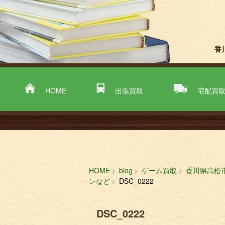
香
HOME
出張買取
宅配買
HOME
blog
ゲーム買取
香川県高松
ンなど
DSC_0222
DSC_0222