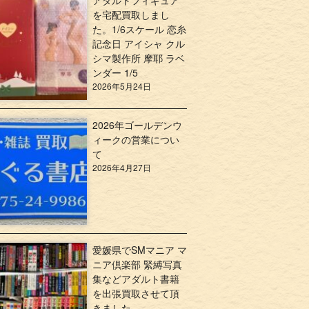
アダルトフィギュア
を宅配買取しまし
た。1/6スケール 恋糸
記念日 アイシャ クル
シマ製作所 摩耶 ラベ
ンダー 1/5
2026年5月24日
2026年ゴールデンウ
ィークの営業につい
て
2026年4月27日
愛媛県でSMマニア マ
ニア倶楽部 緊縛写真
集などアダルト書籍
を出張買取させて頂
きました。