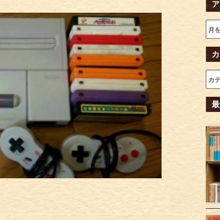
ア
カ
最