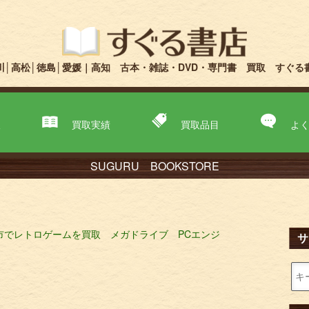
川│高松│徳島│愛媛｜高知 古本・雑誌・DVD・専門書 買取 すぐる
取
買取実績
買取品目
よ
SUGURU BOOKSTORE
市でレトロゲームを買取 メガドライブ PCエンジ
サ