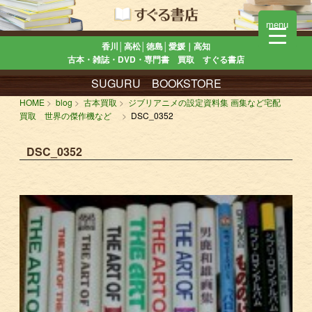
menu
香川│高松│徳島│愛媛｜高知
古本・雑誌・DVD・専門書 買取 すぐる書店
SUGURU BOOKSTORE
HOME
blog
古本買取
ジブリアニメの設定資料集 画集など宅配
買取 世界の傑作機など
DSC_0352
DSC_0352