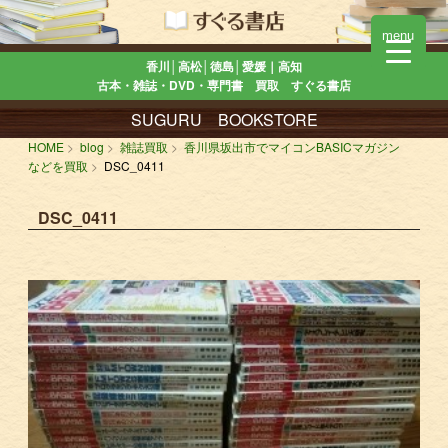
menu
香川│高松│徳島│愛媛｜高知
古本・雑誌・DVD・専門書 買取 すぐる書店
SUGURU BOOKSTORE
HOME
blog
雑誌買取
香川県坂出市でマイコンBASICマガジン
などを買取
DSC_0411
DSC_0411