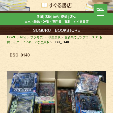
menu
香川│高松│徳島│愛媛｜高知
古本・雑誌・DVD・専門書 買取 すぐる書店
SUGURU BOOKSTORE
HOME
blog
プラモデル・模型買取
愛媛県でガンプラ S.I.C.仮
面ライダーフィギュアなど買取
DSC_0140
DSC_0140