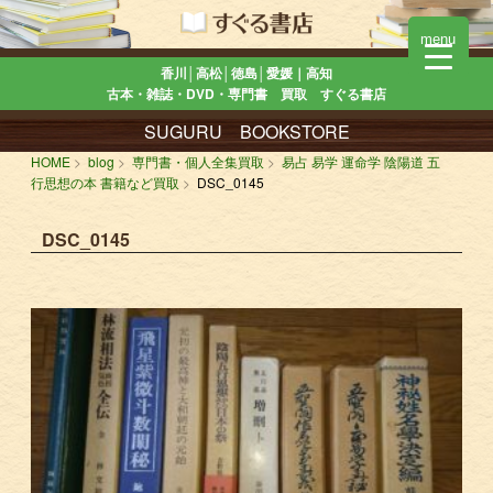
menu
香川│高松│徳島│愛媛｜高知
古本・雑誌・DVD・専門書 買取 すぐる書店
SUGURU BOOKSTORE
HOME
blog
専門書・個人全集買取
易占 易学 運命学 陰陽道 五
行思想の本 書籍など買取
DSC_0145
DSC_0145