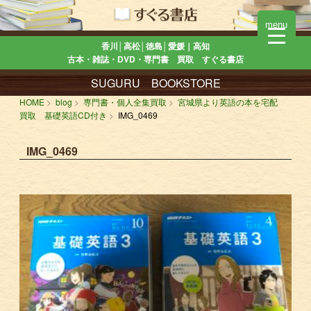
menu
香川│高松│徳島│愛媛｜高知
古本・雑誌・DVD・専門書 買取 すぐる書店
SUGURU BOOKSTORE
HOME
blog
専門書・個人全集買取
宮城県より英語の本を宅配
買取 基礎英語CD付き
IMG_0469
IMG_0469