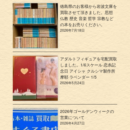
徳島県のお客様から岩波文庫を
買取させて頂きました。思想
仏教 歴史 音楽 哲学 宗教など
の本をお売りください。
2026年7月18日
アダルトフィギュアを宅配買取
しました。1/6スケール 恋糸記
念日 アイシャ クルシマ製作所
摩耶 ラベンダー 1/5
2026年5月24日
2026年ゴールデンウィークの
営業について
2026年4月27日