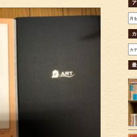
ア
カ
最