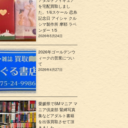
アダルトフィギュア
を宅配買取しまし
た。1/6スケール 恋糸
記念日 アイシャ クル
シマ製作所 摩耶 ラベ
ンダー 1/5
2026年5月24日
2026年ゴールデンウ
ィークの営業につい
て
2026年4月27日
愛媛県でSMマニア マ
ニア倶楽部 緊縛写真
集などアダルト書籍
を出張買取させて頂
きました。