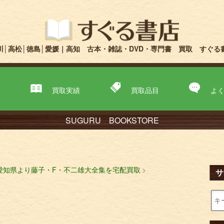
川│高松│徳島│愛媛｜高知 古本・雑誌・DVD・専門書 買取 すぐる
取
買取実績
買取品目
よ
SUGURU BOOKSTORE
愛知県より藤子・F・不二雄大全集を宅配買取
サ