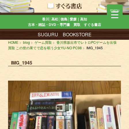
menu
香川│高松│徳島│愛媛｜高知
古本・雑誌・DVD・専門書 買取 すぐる書店
SUGURU BOOKSTORE
HOME
blog
ゲーム買取
香川県坂出市でレトロPCゲームを出張
買取 この世の果てで恋を唄う少女YU-NO PC98
IMG_1945
IMG_1945