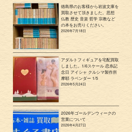
徳島県のお客様から岩波文庫を
買取させて頂きました。思想
仏教 歴史 音楽 哲学 宗教など
の本をお売りください。
2026年7月18日
アダルトフィギュアを宅配買取
しました。1/6スケール 恋糸記
念日 アイシャ クルシマ製作所
摩耶 ラベンダー 1/5
2026年5月24日
2026年ゴールデンウィークの
営業について
2026年4月27日