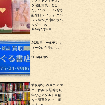
アダルトフィギュア
を宅配買取しまし
た。1/6スケール 恋糸
記念日 アイシャ クル
シマ製作所 摩耶 ラベ
ンダー 1/5
2026年5月24日
2026年ゴールデンウ
ィークの営業につい
て
2026年4月27日
愛媛県でSMマニア マ
ニア倶楽部 緊縛写真
集などアダルト書籍
を出張買取させて頂
きました。