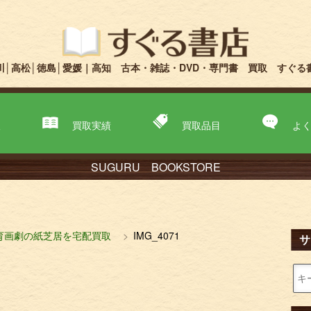
川│高松│徳島│愛媛｜高知 古本・雑誌・DVD・専門書 買取 すぐる
取
買取実績
買取品目
よ
SUGURU BOOKSTORE
育画劇の紙芝居を宅配買取
IMG_4071
サ