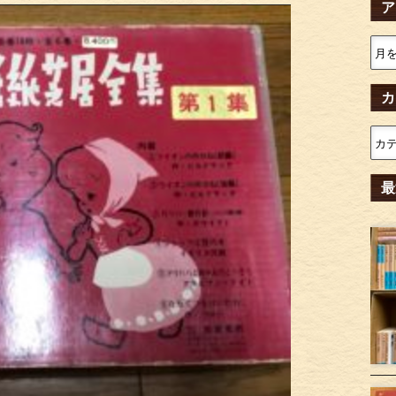
ア
カ
最