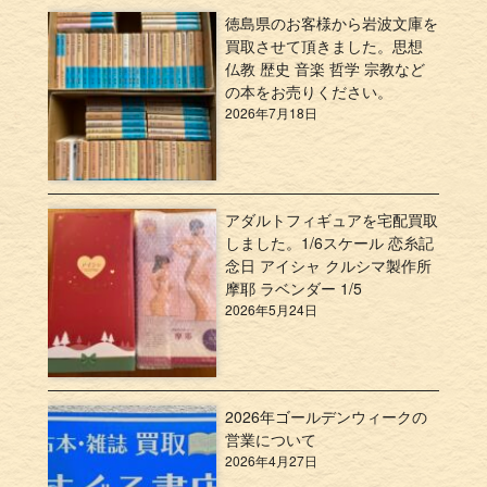
徳島県のお客様から岩波文庫を
買取させて頂きました。思想
仏教 歴史 音楽 哲学 宗教など
の本をお売りください。
2026年7月18日
アダルトフィギュアを宅配買取
しました。1/6スケール 恋糸記
念日 アイシャ クルシマ製作所
摩耶 ラベンダー 1/5
2026年5月24日
2026年ゴールデンウィークの
営業について
2026年4月27日