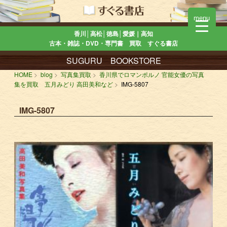
menu
香川│高松│徳島│愛媛｜高知
古本・雑誌・DVD・専門書 買取 すぐる書店
SUGURU BOOKSTORE
HOME
blog
写真集買取
香川県でロマンポルノ 官能女優の写真
集を買取 五月みどり 高田美和など
IMG-5807
IMG-5807