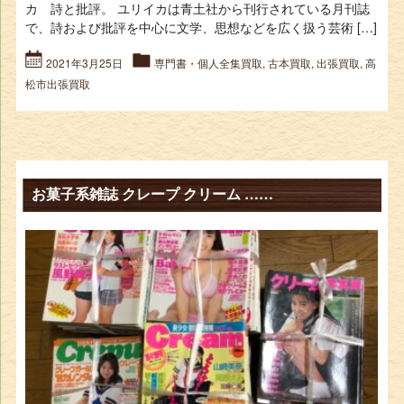
カ 詩と批評。 ユリイカは青土社から刊行されている月刊誌
で、詩および批評を中心に文学、思想などを広く扱う芸術 […]
2021年3月25日
専門書・個人全集買取
,
古本買取
,
出張買取
,
高
松市出張買取
お菓子系雑誌 クレープ クリーム ……