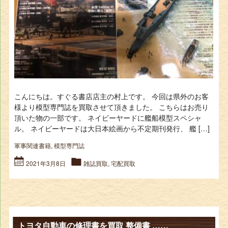
こんにちは。すぐる書店店主の村上です。 今回は県外のお客
様より模型専門誌を買取させて頂きました。 こちらはお売り
頂いた物の一部です。 ネイビーヤードに艦船模型スペシャ
ル。 ネイビーヤードは大日本絵画から不定期刊発行、 艦 […]
軍事関連書籍
,
模型専門誌
2021年3月8日
雑誌買取
,
宅配買取
トヨタ自動車の修理書を買取 整備書 ……