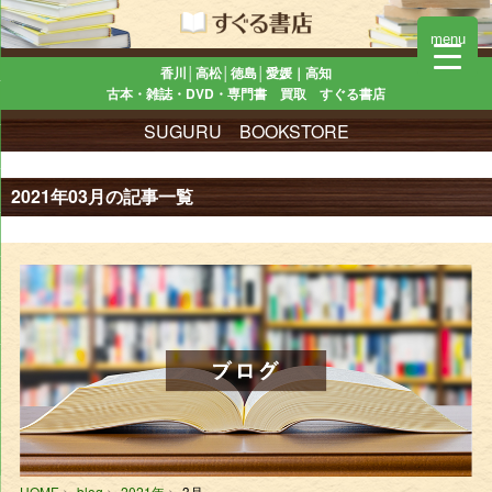
menu
香川│高松│徳島│愛媛｜高知
古本・雑誌・DVD・専門書 買取 すぐる書店
SUGURU BOOKSTORE
2021年03月の記事一覧
HOME
blog
2021年
3月