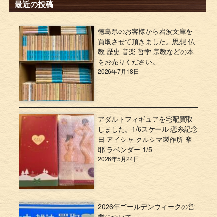
最近の投稿
徳島県のお客様から岩波文庫を
買取させて頂きました。思想 仏
教 歴史 音楽 哲学 宗教などの本
をお売りください。
2026年7月18日
アダルトフィギュアを宅配買取
しました。1/6スケール 恋糸記念
日 アイシャ クルシマ製作所 摩
耶 ラベンダー 1/5
2026年5月24日
2026年ゴールデンウィークの営
業について