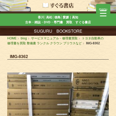
menu
香川│高松│徳島│愛媛｜高知
古本・雑誌・DVD・専門書 買取 すぐる書店
SUGURU BOOKSTORE
HOME
blog
サービスマニュアル・修理書買取
トヨタ自動車の
修理書を買取 整備書 ランクル クラウン プリウスなど
IMG-8362
IMG-8362