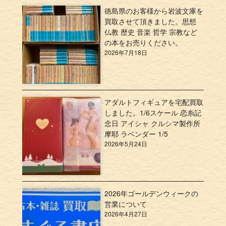
徳島県のお客様から岩波文庫を
買取させて頂きました。思想
仏教 歴史 音楽 哲学 宗教など
の本をお売りください。
2026年7月18日
アダルトフィギュアを宅配買取
しました。1/6スケール 恋糸記
念日 アイシャ クルシマ製作所
摩耶 ラベンダー 1/5
2026年5月24日
2026年ゴールデンウィークの
営業について
2026年4月27日