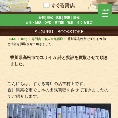
menu
香川│高松│徳島│愛媛｜高知
古本・雑誌・DVD・専門書 買取 すぐる書店
SUGURU BOOKSTORE
HOME
blog
専門書・個人全集買取
香川県高松市でユリイカ 詩
と批評を買取させて頂きました。
香川県高松市でユリイカ 詩と批評を買取させて頂き
ました。
こんにちは。すぐる書店の店主村上です。
香川県高松市で古本の出張買取をさせて頂きましたの
でご紹介します。