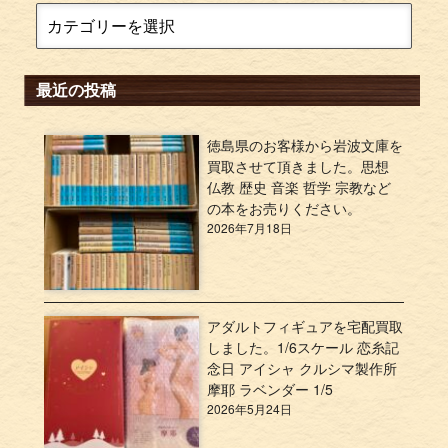
最近の投稿
徳島県のお客様から岩波文庫を
買取させて頂きました。思想
仏教 歴史 音楽 哲学 宗教など
の本をお売りください。
2026年7月18日
アダルトフィギュアを宅配買取
しました。1/6スケール 恋糸記
念日 アイシャ クルシマ製作所
摩耶 ラベンダー 1/5
2026年5月24日