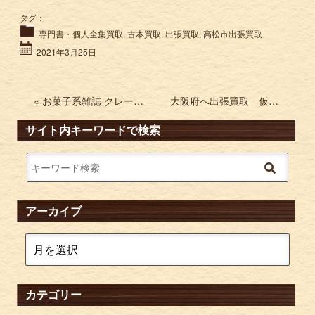
タグ：
専門書・個人全集買取
,
古本買取
,
出張買取
,
高松市出張買取
2021年3月25日
« お菓子系雑誌 クレープ クリーム ホイップ ワッフルなどの買取
大阪府へ出張買取 仮面ライダーフィギュア ミリタリー模型など »
サイト内キーワードで検索
アーカイブ
カテゴリー