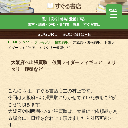
menu
香川│高松│徳島│愛媛｜高知
古本・雑誌・DVD・専門書 買取 すぐる書店
SUGURU BOOKSTORE
HOME
blog
プラモデル・模型買取
大阪府へ出張買取 仮面ラ
イダーフィギュア ミリタリー模型など
大阪府へ出張買取 仮面ライダーフィギュア ミリ
タリー模型など
こんにちは。すぐる書店店主の村上です。
今回は大阪府へ出張買取に行かせて頂いた事をご紹介
させて頂きます。
大阪府や関西圏への出張買取は、大量にご依頼品があ
る場合に、日程を合わせて頂けましたら対応可能で
す。