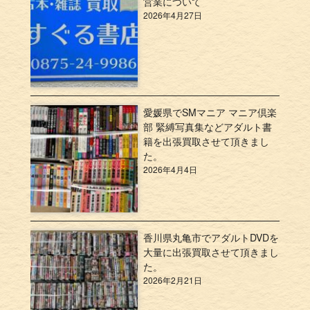
営業について
2026年4月27日
愛媛県でSMマニア マニア倶楽
部 緊縛写真集などアダルト書
籍を出張買取させて頂きまし
た。
2026年4月4日
香川県丸亀市でアダルトDVDを
大量に出張買取させて頂きまし
た。
2026年2月21日