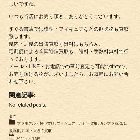
しいですね。
いつも当店にお売り頂き、ありがとうございます。
すぐる書店では模型・フィギュアなどの趣味物も買取
致します。
県内・近県の出張買取り無料はもちろん、
宅配便による全国通信買取も、送料・手数料無料で行
っております。
メール・LINE・お電話での事前査定も可能ですので、
お売り頂ける物がございましたら、お気軽にお問い合
わせ下さい。
関連記事:
No related posts.
タグ：
プラモデル・模型買取
,
フィギュア・ホビー買取
,
ガンプラ買取
,
出
張買取
,
四国・近県の買取
2021年4月3日