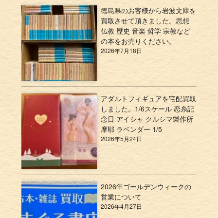
徳島県のお客様から岩波文庫を
買取させて頂きました。思想
仏教 歴史 音楽 哲学 宗教など
の本をお売りください。
2026年7月18日
アダルトフィギュアを宅配買取
しました。1/6スケール 恋糸記
念日 アイシャ クルシマ製作所
摩耶 ラベンダー 1/5
2026年5月24日
2026年ゴールデンウィークの
営業について
2026年4月27日