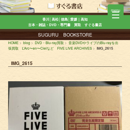
menu
香川│高松│徳島│愛媛｜高知
古本・雑誌・DVD・専門書 買取 すぐる書店
SUGURU BOOKSTORE
HOME
blog
DVD・Blu-ray買取
音楽DVDやライブのBlu-rayを出
張買取 L’Arc〜en〜Cielなど FIVE LIVE ARCHIVES
IMG_2615
IMG_2615