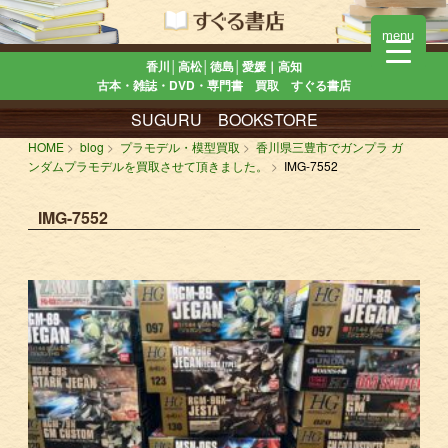
menu
香川│高松│徳島│愛媛｜高知
古本・雑誌・DVD・専門書 買取 すぐる書店
SUGURU BOOKSTORE
HOME
blog
プラモデル・模型買取
香川県三豊市でガンプラ ガ
ンダムプラモデルを買取させて頂きました。
IMG-7552
IMG-7552