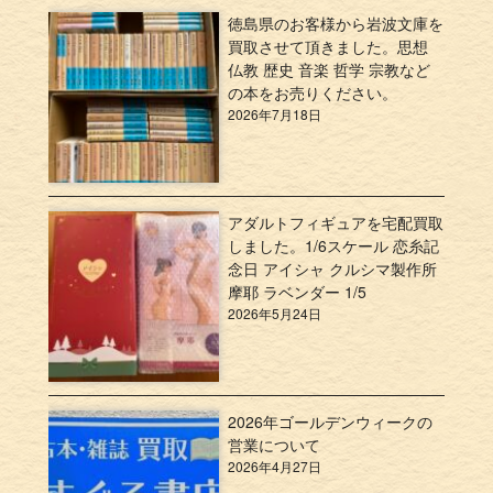
徳島県のお客様から岩波文庫を
買取させて頂きました。思想
仏教 歴史 音楽 哲学 宗教など
の本をお売りください。
2026年7月18日
アダルトフィギュアを宅配買取
しました。1/6スケール 恋糸記
念日 アイシャ クルシマ製作所
摩耶 ラベンダー 1/5
2026年5月24日
2026年ゴールデンウィークの
営業について
2026年4月27日