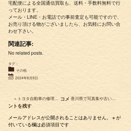
宅配便による全国通信買取も、送料・手数料無料で行
っております。
メール・LINE・お電話での事前査定も可能ですので、
お売り頂ける物がございましたら、お気軽にお問い合
わせ下さい。
関連記事:
No related posts.
タグ：
その他
2024年8月9日
« トヨタ自動車の修理書を買取させて頂きました。AE85 AE86 旧車の整備書お売り下さい。
コメ
香川県で写真集や古い芸能雑誌 アイドル雑誌を買取 森下愛子 スコラなど »
ントを残す
メールアドレスが公開されることはありません。
※
が
付いている欄は必須項目です