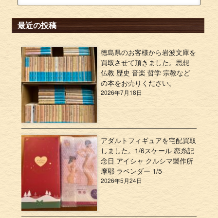
最近の投稿
徳島県のお客様から岩波文庫を
買取させて頂きました。思想
仏教 歴史 音楽 哲学 宗教など
の本をお売りください。
2026年7月18日
アダルトフィギュアを宅配買取
しました。1/6スケール 恋糸記
念日 アイシャ クルシマ製作所
摩耶 ラベンダー 1/5
2026年5月24日