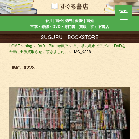
menu
香川│高松│徳島│愛媛｜高知
古本・雑誌・DVD・専門書 買取 すぐる書店
SUGURU BOOKSTORE
HOME
blog
DVD・Blu-ray買取
香川県丸亀市でアダルトDVDを
大量に出張買取させて頂きました。
IMG_0228
IMG_0228