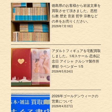
徳島県のお客様から岩波文庫を
買取させて頂きました。思想
仏教 歴史 音楽 哲学 宗教など
の本をお売りください。
2026年7月18日
アダルトフィギュアを宅配買取
しました。1/6スケール 恋糸記
念日 アイシャ クルシマ製作所
摩耶 ラベンダー 1/5
2026年5月24日
2026年ゴールデンウィークの
営業について
2026年4月27日