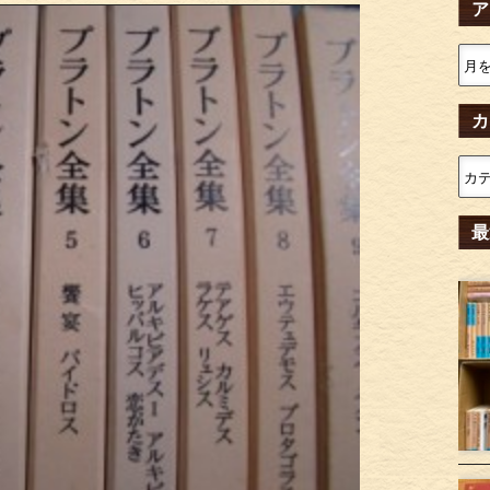
ア
カ
最