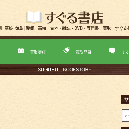
川│高松│徳島│愛媛｜高知 古本・雑誌・DVD・専門書 買取 すぐる
取
買取実績
買取品目
よ
SUGURU BOOKSTORE
サ