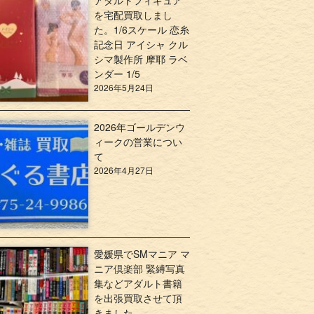
アダルトフィギュア
を宅配買取しまし
た。1/6スケール 恋糸
記念日 アイシャ クル
シマ製作所 摩耶 ラベ
ンダー 1/5
2026年5月24日
2026年ゴールデンウ
ィークの営業につい
て
2026年4月27日
愛媛県でSMマニア マ
ニア倶楽部 緊縛写真
集などアダルト書籍
を出張買取させて頂
きました。