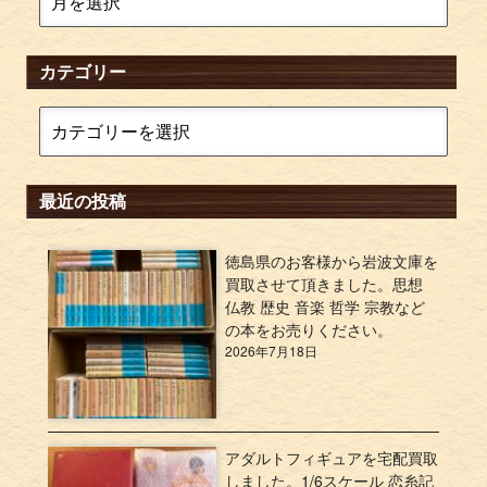
カテゴリー
最近の投稿
徳島県のお客様から岩波文庫を
買取させて頂きました。思想
仏教 歴史 音楽 哲学 宗教など
の本をお売りください。
2026年7月18日
アダルトフィギュアを宅配買取
しました。1/6スケール 恋糸記