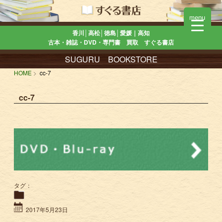
menu
香川│高松│徳島│愛媛｜高知
古本・雑誌・DVD・専門書 買取 すぐる書店
SUGURU BOOKSTORE
HOME
cc-7
cc-7
タグ：
2017年5月23日