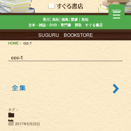
menu
香川│高松│徳島│愛媛｜高知
古本・雑誌・DVD・専門書 買取 すぐる書店
SUGURU BOOKSTORE
HOME
ccc-1
ccc-1
タグ：
2017年5月23日