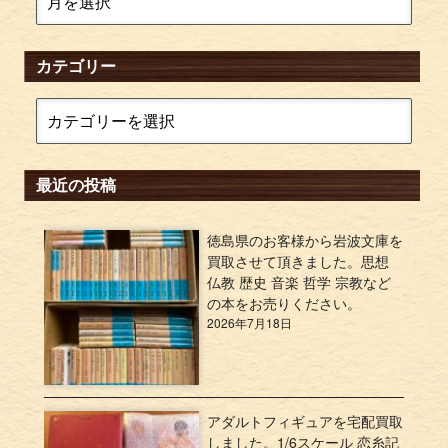
カテゴリー
最近の投稿
徳島県のお客様から岩波文庫を
買取させて頂きました。思想
仏教 歴史 音楽 哲学 宗教など
の本をお売りください。
2026年7月18日
アダルトフィギュアを宅配買取
しました。1/6スケール 恋糸記