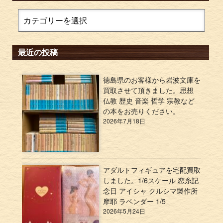
最近の投稿
徳島県のお客様から岩波文庫を
買取させて頂きました。思想
仏教 歴史 音楽 哲学 宗教など
の本をお売りください。
2026年7月18日
アダルトフィギュアを宅配買取
しました。1/6スケール 恋糸記
念日 アイシャ クルシマ製作所
摩耶 ラベンダー 1/5
2026年5月24日