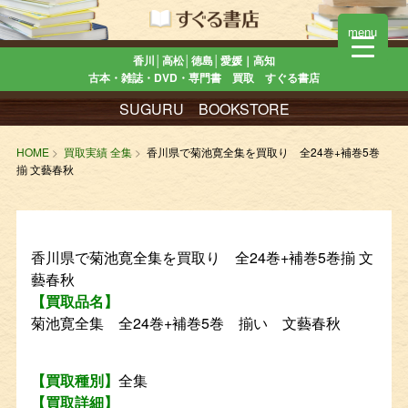
menu
香川│高松│徳島│愛媛｜高知
古本・雑誌・DVD・専門書 買取 すぐる書店
SUGURU BOOKSTORE
HOME
買取実績 全集
香川県で菊池寛全集を買取り 全24巻+補巻5巻
揃 文藝春秋
香川県で菊池寛全集を買取り 全24巻+補巻5巻揃 文
藝春秋
【買取品名】
菊池寛全集 全24巻+補巻5巻 揃い 文藝春秋
【買取種別】
全集
【買取詳細】