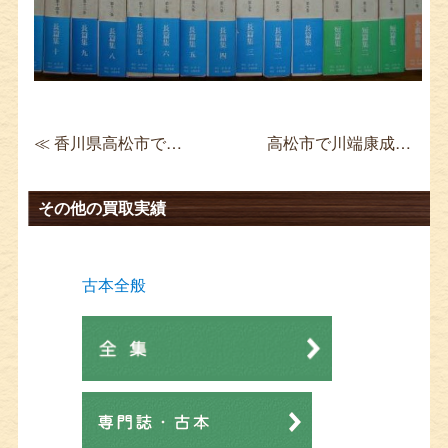
≪ 香川県高松市で弘法大師 空海全集買取 全8巻揃い
高松市で川端康成全集を買取 全35巻揃い 個人全集 ≫
その他の買取実績
古本全般